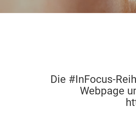
Die #InFocus-Rei
Webpage umg
h